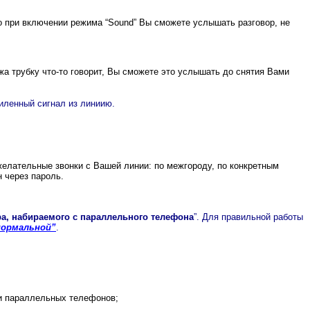
о при включении режима “Sound” Вы сможете услышать разговор, не
а трубку что-то говорит, Вы сможете это услышать до снятия Вами
иленный сигнал из линиию.
желательные звонки с Вашей линии: по межгороду, по конкретным
 через пароль.
а, набираемого с параллельного телефона
”. Для правильной работы
нормальной”
.
 и параллельных телефонов;