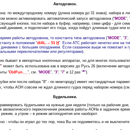
Автодозвон.
она: по междугородному номеру (длина номера до 31 знака), набора в л
том можно активизировать автоматический запуск автодозвона (“
MODE
”, 
тсвующей кнопки, после набора в буфер, например, семи цифр - для сем
ний динамик, и подключает его тогда, когда пойдут длинные гудки или ко
ремя работы автодозвона, то константа типа автодозвона (“
MODE
”, “
3
”, 
станту в положение “
dIAL. – 51
H
”. Если АТС работает нечетко или на 
 динамике с большим опозданием. Если сказанное выше не помогает и гу
ециальными переключателями или регуляторами).
ычно бывает в импортных кнопочных аппаратах, но для многих пользовате
*
" может быть использована как в версиях до Русь 26 (включение автодо
*
танты
“
OldFun.__
”, см.
“
MODE
”, “
3
”, “
7
” и 12 раз “
”
)
.
рубки или после набора "8" - по межгороду) имеет нестандартные парам
ак, чтобы АОН совсем не ждал длинного гудка перед набором номера (см
Будильники.
ммировать будильники на нужные дни недели (только на рабочие дни, н
 авоматического переключения режимов работы АОНа в заданное время).
режим, а утром – в режим автоподнятия или наоборот.
о - чтобы он играл до тех пор, пока Вы не подниметесь и не выключите 