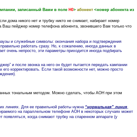
ампании, записанный Вами в поле
Н0
>
абонент
<номер абонента из
если дома никого нет и трубку никто не снимает, набирает номер
а Ваш пейджер номер телефона абонента, звонившего Вам только что
аузы и служебные символы: окончания набора и подтверждения
 правильно работать сразу. Но, к сожалению, иногда данных в
ет очень непросто, эти параметры приходится иногда подбирать
жер” и после звонка на него он будет пытается передать кампании
ак его корректировать. Если такой возможности нет, можно просто
ждения).
ранных тональным методом. Можно сделать, чтобы АОН при этом
их линиях. Для ее правильной работы нужна
“нормальная” линия
,
абираемого на параллельном телефоне АОН в некоторых случаях может
ет появляться, когда снимают трубку на спаренном аппарате (у