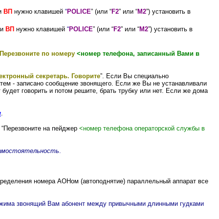
ни
ВП
нужно клавишей
“
POLICE
” (или “
F2
” или “
M2
”) установить в
ни
ВП
нужно клавишей
“
POLICE
” (или “
F2
” или “
M2
”) установить в
Перезвоните по номеру
<номер телефона, записанный Вами в
ектронный секретарь. Говорите
”. Если Вы специально
атем - записано сообщение звонящего. Если же Вы не устанавливали
будет говорить и потом решите, брать трубку или нет. Если же дома
и
.
 “Перезвоните на пейджер
<номер телефона операторской службы в
амостоятельность
.
определения номера АОНом (автоподнятие) параллельный аппарат все
о режима звонящий Вам абонент между привычными длинными гудками