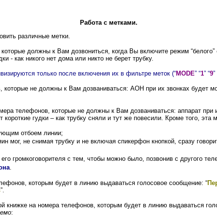
Работа с метками.
овить различные метки.
которые должны к Вам дозвониться, когда Вы включите режим “белого” 
и - как никого нет дома или никто не берет трубку.
визируются только после включения их в фильтре меток (“
MODE
” “
1
” “
9
”
 которые не должны к Вам дозваниваться: АОН при их звонках будет мол
мера телефонов, которые не должны к Вам дозваниваться: аппарат при и
 короткие гудки – как трубку сняли и тут же повесили. Кроме того, эт
ующим отбоем линии;
яин мог, не снимая трубку и не включая спикерфон кнопкой, сразу говор
 его громкоговорителя с тем, чтобы можно было, позвонив с другого те
она
.
лефонов, которым будет в линию выдаваться голосовое сообщение: “
Пе
в
”.
й книжке на номера телефонов, которым будет в линию выдаваться гол
аемо
: