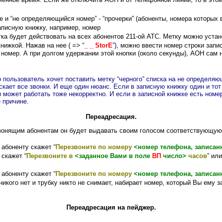
енное время. Если же отключить АОН и от телефонной линии, то в этом 
 и “не определяющийся номер” - “прочерки” (абоненты, номера которых 
аписную книжку, например, номер
метка будет действовать на всех абонентов 211-ой АТС. Метку можно уст
книжкой. Нажав на нее ( => “
_ _ StorE
”)
, можно ввести номер строки запи
ее номер. А при долгом удержании этой кнопки (около секунды), АОН сам
о пользователь хочет поставить метку “черного” списка на не определяю
кает все звонки. И еще один нюанс. Если в записную книжку один и тот
и может работать тоже некорректно. И если в записной книжке есть номер
 причине.
Переадресация.
вонящим абонентам он будет выдавать своим голосом соответствующую
абоненту скажет “
Перезвоните по номеру
<номер телефона, записа
скажет “
Перезвоните в
<заданное Вами в поле
ВП
число>
часов
” ил
абоненту скажет “
Перезвоните по номеру
<номер телефона, записа
никого нет и трубку никто не снимает, набирает номер, который Вы ему 
Переадресация на пейджер.