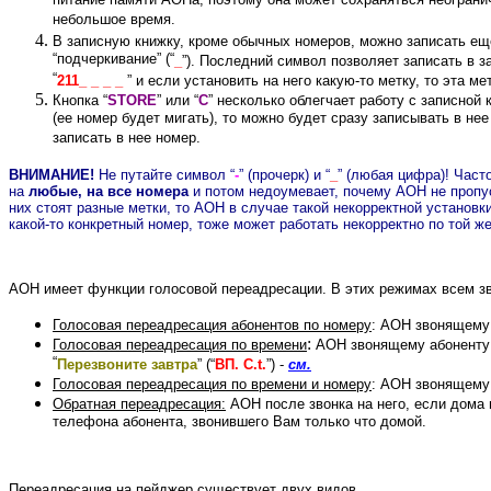
питание памяти АОНа, поэтому она может сохраняться неогранич
небольшое время.
В записную книжку, кроме обычных номеров, можно записать еще
“подчеркивание” (“
_
”). Последний символ позволяет записать в з
“
211_ _ _ _
” и если установить на него какую-то метку, то эта 
Кнопка “
STORE
” или “
C
” несколько облегчает работу с записной 
(ее номер будет мигать), то можно будет сразу записывать в н
записать в нее номер.
ВНИМАНИЕ!
Не путайте символ “
-
” (прочерк) и “
_
” (любая цифра)! Част
на
любые, на все номера
и потом недоумевает, почему АОН не пропус
них стоят разные метки, то АОН в случае такой некорректной установк
какой-то конкретный номер,
тоже может работать некорректно по той же
АОН имеет функции голосовой переадресации. В этих режимах всем з
Голосовая переадресация абонентов по номеру
: АОН звонящему 
:
Голосовая переадресация по времени
АОН звонящему абоненту 
“
Перезвоните завтра
” (“
ВП
. C.t.
”) -
см.
Голосовая переадресация по времени и номеру
: АОН звонящему 
Обратная переадресация:
АОН после звонка на него, если дома 
телефона абонента, звонившего Вам только что домой.
Переадресация на пейджер существует двух видов.