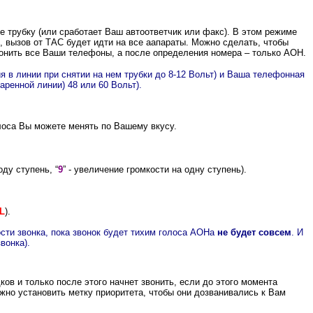
е трубку (или сработает Ваш автоответчик или факс). В этом режиме
 вызов от ТАС будет идти на все аапараты. Можно сделать, чтобы
звонить все Ваши телефоны, а после определения номера – только АОН.
 в линии при снятии на нем трубки до 8-12 Вольт) и Ваша телефонная
ренной линии) 48 или 60 Вольт).
лоса Вы можете менять по Вашему вкусу.
оду ступень, “
9
”
- увеличение громкости на одну ступень
).
 L
).
сти звонка, пока звонок будет тихим голоса АОНа
не будет совсем
. И
вонка).
ов и только после этого начнет звонить, если до этого момента
жно установить метку приоритета, чтобы они дозванивались к Вам