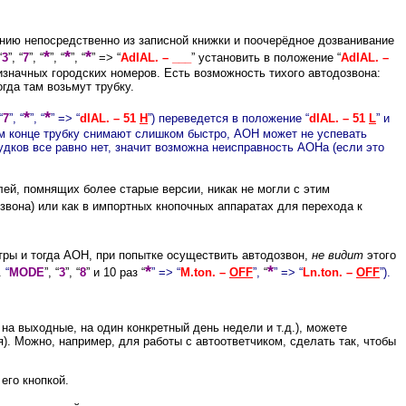
инию непосредственно из записной книжки и поочерёдное дозванивание
*
*
*
“
3
”, “
7
”, “
”, “
”, “
” => “
AdIAL. – ___
” установить в положение “
AdIAL. –
изначных городских номеров. Есть возможность тихого автодозвона:
гда там возьмут трубку.
*
*
“
7
”, “
”, “
” => “
dIAL. – 51
H
”) переведется в положение “
dIAL. – 51
L
” и
том конце трубку снимают слишком быстро, АОН может не успевать
дков все равно нет, значит возможна неисправность АОНа (если это
лей, помнящих более старые версии, никак не могли с этим
звона) или как в импортных кнопочных аппаратах для перехода к
етры и тогда АОН, при попытке осуществить автодозвон,
не видит
этого
*
*
.
“
MODE
”, “
3
”, “
8
” и 10 раз “
” => “
M.ton. –
OFF
”,
“
” => “
Ln.ton. –
OFF
”
).
а выходные, на один конкретный день недели и т.д.), можете
 Можно, например, для работы с автоответчиком, сделать так, чтобы
его кнопкой.