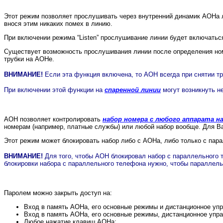
Этот режим позволяет прослушивать через внутренний динамик АОНа л
внося этим никаких помех в линию.
При включении режима “Listen” прослушивание линии будет включатьс
Существует возможность прослушивания линии после определения номе
трубки на АОНе.
ВНИМАНИЕ!
Если эта функция включена, то АОН всегда при снятии т
При включении этой функции на
спаренной линии
могут возникнуть н
АОН позволяет контролировать
набор номера с любого аппарата н
номерам (например, платные службы) или любой набор вообще. Для Ва
Этот режим может блокировать набор либо с АОНа, либо только с пара
ВНИМАНИЕ!
Для того, чтобы АОН блокировал набор с параллельного
блокировки набора с параллельного телефона нужно, чтобы параллель
Паролем можно закрыть доступ на:
Вход в память АОНа, его основные режимы и дистанционное уп
Вход в память АОНа, его основные режимы, дистанционное упр
Любое нажатие клавиш АОНа;