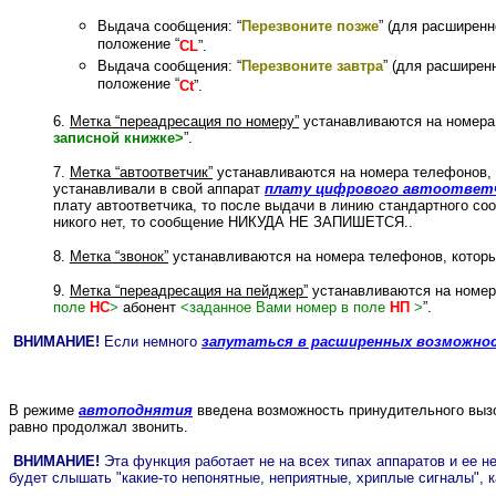
Выдача сообщения: “
Перезвоните позже
” (для расширенн
положение “
CL
”.
Выдача сообщения: “
Перезвоните завтра
” (для расширен
положение “
Ct
”.
6.
Метка “переадресация по номеру”
устанавливаются на номера 
записной книжке>
”.
7.
Метка “автоответчик”
устанавливаются на номера телефонов, 
устанавливали в свой аппарат
плату цифрового автоответ
плату автоответчика, то после выдачи в линию стандартного со
никого нет, то сообщение НИКУДА НЕ ЗАПИШЕТСЯ..
8.
Метка “звонок”
устанавливаются на номера телефонов, котор
9.
Метка “переадресация на пейджер”
устанавливаются на номер
поле
НС
>
абонент
<заданное Вами номер в поле
НП
>
”.
ВНИМАНИЕ!
Если немного
запутаться в расширенных возможно
В режиме
автоподнятия
введена возможность принудительного вызо
равно продолжал звонить.
ВНИМАНИЕ!
Эта функция работает не на всех типах аппаратов и ее 
будет слышать "какие-то непонятные, неприятные, хриплые сигналы",