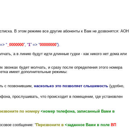
списка. В этом режиме все другие абоненты к Вам не дозвонятся: АОН
 => “
_0000000
”, “
1
” => “
00000000
”).
чать, а в линию будут идти длинные гудки - как никого нет дома или
х звонках будет молчать, и сразу после определения этого номера
а метка имеет дополнительные режимы:
ить с позвонившим,
насколько это позволяет слышимость
(удобно,
лефона, прослушивать, что происходит в помещении, где установлен
резвоните по номеру
<номер телефона, записанный Вами в
осовое сообщение: “
Перезвоните в
<заданное Вами в поле
ВП