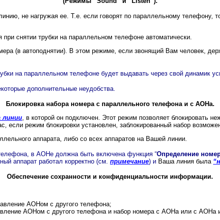
(Режимы “Sound” и “Listen”).
инию, не нагружая ее. Т.е. если говорят по параллельному телефону, т
я при снятии трубки на параллельном телефоне автоматически.
ра (в автоподнятии). В этом режиме, если звонящий Вам человек, держ
рубки на параллельном телефоне будет выдавать через свой динамик ус
екоторые дополнительные неудобства.
Блокировка набора номера с параллельного телефона и с АОНа.
а линии
, в которой он подключен. Этот режим позволяет блокировать не
с, если режим блокировки установлен, заблокированный набор возможен
ллельного аппарата, либо со всех аппаратов на Вашей линии.
 телефона, в АОНе должна быть включена функция “
Определение номер
ный аппарат работал корректно (см.
примечание
) и
Ваша линия была
“
Обеспечение сохранности и конфиденциальности информации.
равление АОНом с другого телефона;
авление АОНом с другого телефона и набор номера с АОНа или с АОНа