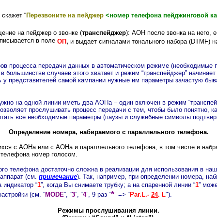
 скажет “
Перезвоните на пейджер
<номер телефона пейджинговой к
ение на пейджер о звонке (
транспейджер
): АОН после звонка на него, 
аписывается в поле
ОП
,
и выдает сигналами тонального набора (DTMF) н
ов процесса передачи данных в автоматическом режиме (необходимые п
 в большинстве случаев этого хватает и режим “транспейджер” начинает
ь
у представителей самой кампании нужные им параметры зачастую быва
жно на одной линии иметь два АОНа – один включен в режим “транспейд
 позволяет прослушивать процесс передачи с тем, чтобы было понятно, к
итать все необходимые параметры (паузы и служебные символы подтвер
Определение номера, набираемого с параллельного телефона.
хся с АОНа или с АОНа и параллельного телефона, в том числе и наб
 телефона номер голосом.
го телефона достаточно сложна в реализации для использования в наш
аппарат (см.
примечание
). Так, например, при определении номера, н
 индикатор “
1
”, когда Вы снимаете трубку; а на спаренной линии “
1
” мож
*
астройки (см. “
MODE
”, “
3
”, “
4
”, 9 раз “
” => “
Par.L.-
24
. L
").
Режимы прослушивания линии.