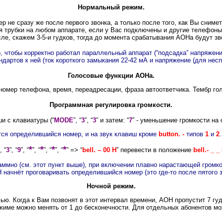
Нормальный режим.
не сразу же после первого звонка, а только после того, как Вы снимет
 трубки на любом аппарате, если у Вас подключены и другие телефоны,
осле, скажем 3-5-и гудков, тогда до момента срабатывания АОНа будут 
 чтобы корректно работал параллельный аппарат (“подсадка” напряжения
артов к ней (ток короткого замыкания 22-42 мА и напряжение (для неспа
Голосовые функции АОНа.
омер телефона, время, переадресации, фраза автоответчика. Тембр го
Программная регулировка громкости.
и с клавиатуры (“
MODE
”, “
3
”, “
3
” и затем: “
7
” - уменьшение громкости на 
тся определившийся номер, и на звук клавиш кроме
button. -
типов
1
и
2
.
*
*
*
*
, “
3
”, “
9
”, “
”,
“
”,
“
”,
“
” => “
bell. – 00 H
”
перевести в положение
bell.- _ _
ммно (см. этот пункт выше), при включении плавно нарастающей громко
 начнёт проговаривать определившийся номер (это где-то после пятого з
Ночной режим.
. Когда к Вам позвонят в этот интервал времени, АОН пропустит 7 гудк
жиме можно менять от 1 до бесконечности. Для отдельных абонентов мо