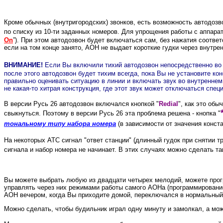
Кроме обычных (внутригородских) звонков, есть возможность автодозв
по списку из 10-ти заданных номеров. Для упрощения работы с аппара
On
”). При этом автодозвон будет включаться сам, без нажатия соотве
если на том конце занято, АОН не выдает короткие гудки через внутрен
ВНИМАНИЕ!
Если Вы включили тихий автодозвон непосредственно во в
после этого автодозвон будет тихим всегда, пока Вы не установите кон
правильно оценивать ситуацию в линии и включать звук во внутреннем
не какая-то хитрая конструкция, где этот звук может отключаться сп
В версии Русь 26 автодозвон включался кнопкой
"
Redial
"
, как это об
свыкнуться. Поэтому в версии Русь 26 эта проблема решена - кнопка "
тональному типу набора номера
(в зависимости от значения конс
На некоторых АТС сигнал "ответ станции" (длинный гудок при снятии т
сигнала и набор номера не начинает. В этих случаях можно сделать т
Вы можете выбрать любую из двадцати четырех мелодий, можете програ
управлять через них режимами работы самого АОНа (программирование
АОН вечером, когда Вы приходите домой, переключался в нормальный 
Можно сделать, чтобы будильник играл одну минуту и замолкал, а можн