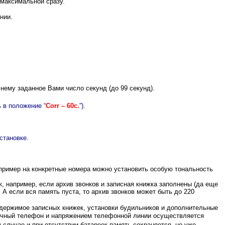
максимальной сразу.
нии.
нему заданное Вами число секунд (до 99 секунд).
ь в положение “
Corr – 60c.
”).
становке.
пример на конкретные номера можно установить особую тональность
к, например, если архив звонков и записная книжка заполнены (да еще
А если вся память пуста, то архив звонков может быть до 220
держимое записных книжек, установки будильников и дополнительные
обычный телефон и напряжением телефонной линии осуществляется