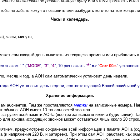
,
чтобы неожиданно
не ранить нежную душу
или чтобы громкость была 
обы не забыть кому-то позвонить или разбудить кого-то на том конце ли
Часы и календарь.
а), часы, минуты;
ожет сам каждый день вычитать из текущего времени или прибавлять к 
*
 знаком "-" (“
MODE
”, “
3
”, “
4
”, 10 раз нажать “
” => “
Corr 00c.
” установит
ло, месяц и год, а АОН сам автоматически установит день недели.
 года АОН установит день недели, соответствующий Вашей ошибочной у
Хранение информации.
Вам абонентов. Там же проставляются
метки
на записанные номера. На
нит обычно. АОН имеет 10 тональностей звонков.
загрузки всей памяти АОНа (все три записные книжки и будильники). Та
о для архива исходящих звонков может оставаться лишь около 20 строк. 
иятием, предусмотрено сохранение всей информации в памяти АОНа (со
а (и напряжения 220 В. и батареек). При этом сам АОН работает, как 