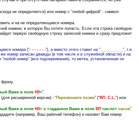
случае и при отсутствии батареек память сохраняется, но уже
всегда не определяется) или номер с “любой цифрой” - символ
ановить и на не определяющиеся номера.
сной книжки, в которую Вы хотите попасть. Если эта строка свободна
 найдет первую свободную строку записной книжки и сразу предложит
щиеся номера (“
- - - - - - -
”), а вместо этого ставит на “
_ _ _ _ _ _ _
”, т.е.
 же номер записан дважды (в том числе и в служебной области) и на
 “любой номер” (все подчеркивания), то метка, установленная но
 фразу.
нный Вами в поле
Н0
>
”.
и (для расширенной версии) - “
Перезвоните позже
” (“
ВП
. C.L.
”) или
нный Вами в поле
Н0
>
в
<заданное Вами в поле
ВП
число>
часов
”.
зададите (например, Ваш рабочий телефон) и назовет Вам номер