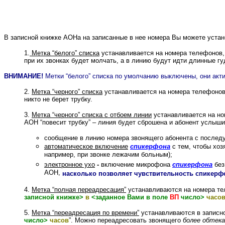
В записной книжке АОНа на записанные в нее номера Вы можете устан
1.
Метка “белого” списка
устанавливается на номера телефонов, 
при их звонках будет молчать, а в линию будут идти длинные гудк
ВНИМАНИЕ!
Метки “белого” списка по умолчанию выключены, они акти
2.
Метка “черного” списка
устанавливается на номера телефонов,
никто не берет трубку.
3.
Метка “черного” списка с отбоем линии
устанавливается на но
АОН “повесит трубку” – линия будет сброшена и абонент услышит
сообщение в линию номера звонящего абонента с послед
автоматическое включение
спикерфона
с тем, чтобы хоз
например, при звонке лежачим больным);
электронное ухо
-
включение микрофона
спикерфона
без
АОН,
насколько позволяет чувствительность спикерф
4.
Метка “полная переадресация”
устанавливаются на номера те
записной книжке>
в
<заданное Вами в поле
ВП
число>
часо
5.
Метка “переадресация по времени”
устанавливаются в записно
число>
часов
”. Можно переадресовать звонящего
более обтек