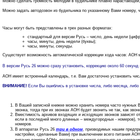
Можно сделать громкость мелодии в будильнике плавно нарастающей
Можно задать автодозвон из будильника по указанному Вами номеру, чт
Часы могут быть представлены в трех разных форматах:
стандартный для версии Русь – число, день недели (цифр
часы, минуты, день недели (буквы);
часы, минуты, секунды.
Существует возможность автоматической коррекции хода часов: АОН м
В версии Русь 26 можно сразу установить, коррекцию около 60 секунд со
АОН имеет встроенный календарь, т.е. Вам достаточно установить чис
ВНИМАНИЕ!
Если Вы ошиблись в установке числа, либо месяца, либо
В Вашей записной книжке можно хранить номера часто нужных 
звонка, тогда при их звонках АОН будет звонить не так, как зво
Вместимость архивов входящих и исходящих звонков зависят от 
если в последней много длинных – междугородных - номеров), т
номеров.
В аппаратах Русь 26
три в одном
, призводимых нашим предпр
настройки, сделанные Вами) при выключении всего питания АОН