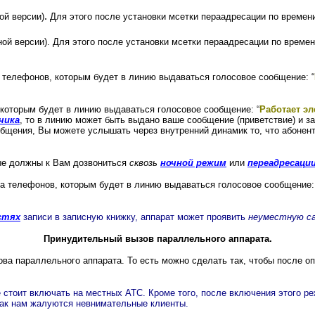
.
ой версии)
Для этого после установки мсетки пераадресации по време
ной версии).
Для этого после установки мсетки пераадресации по време
телефонов, которым будет в линию выдаваться голосовое сообщение: “
которым будет в линию выдаваться голосовое сообщение: “
Работает эл
чика
, то в линию может быть выдано ваше сообщение (приветствие) и з
общения, Вы можете услышать через внутренний динамик то, что абонент 
ые должны к Вам дозвониться
сквозь
ночной режим
или
переадресаци
а телефонов, которым будет в линию выдаваться голосовое сообщение:
стях
записи в записную книжку, аппарат может проявить
неуместную с
Принудительный вызов параллельного аппарата.
ва параллельного аппарата. То есть можно сделать так, чтобы после 
не стоит включать на местных АТС. Кроме того, после включения этог
 как нам жалуются невнимательные клиенты.