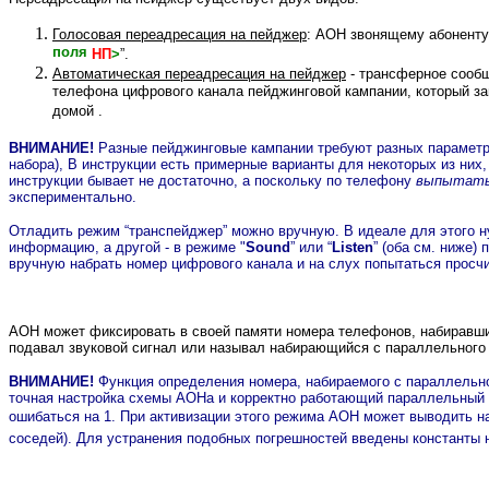
Голосовая переадресация на пейджер
: АОН звонящему абоненту
поля
НП
>
”.
Автоматическая переадресация на пейджер
- трансферное сообщ
телефона цифрового канала пейджинговой кампании, который з
домой .
ВНИМАНИЕ!
Разные пейджинговые кампании требуют разных параметр
набора), В инструкции есть примерные варианты для некоторых из них,
инструкции бывает не достаточно, а поскольку по телефону
выпытат
экспериментально.
Отладить режим “транспейджер” можно вручную. В идеале для этого ну
информацию, а другой - в режиме "
Sound
” или “
Listen
” (оба см. ниже)
вручную набрать номер цифрового канала и на слух попытаться просч
АОН может фиксировать в своей памяти номера телефонов, набиравши
подавал звуковой сигнал или называл набирающийся с параллельного
ВНИМАНИЕ!
Функция определения номера, набираемого с параллельно
точная настройка схемы АОНа и корректно работающий параллельный 
ошибаться на 1.
При активизации этого режима АОН может выводить на
соседей). Для устранения подобных погрешностей введены константы н