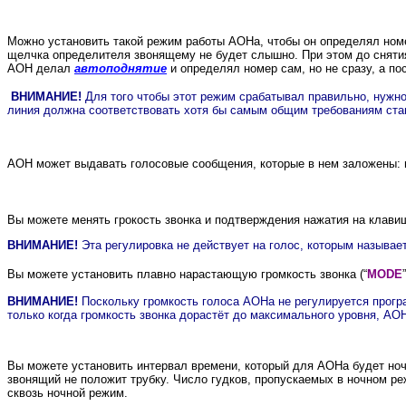
Можно установить такой режим работы АОНа, чтобы он определял номер 
щелчка определителя звонящему не будет слышно. При этом до снятия
АОН делал
автоподнятие
и определял номер сам, но не сразу, а п
ВНИМАНИЕ!
Для того чтобы этот режим срабатывал правильно, нужно,
линия должна соответствовать хотя бы самым общим требованиям станд
АОН может выдавать голосовые сообщения, которые в нем заложены: н
Вы можете менять грокость звонка и подтверждения нажатия на клавиш
ВНИМАНИЕ!
Эта регулировка не действует на голос, которым называе
Вы можете установить плавно нарастающую громкость звонка (“
MODE
”
ВНИМАНИЕ!
Поскольку громкость голоса АОНа не регулируется програ
только когда громкость звонка дорастёт до максимального уровня, АОН
Вы можете установить интервал времени, который для АОНа будет ночью
звонящий не положит трубку. Число гудков, пропускаемых в ночном ре
сквозь ночной режим.